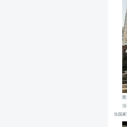
图
活
当国家