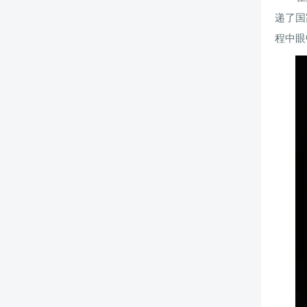
递了国
程中眼