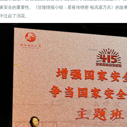
家安全的重要性。《甘陵情报小组：星夜传绝密 电讯退万兵》的故
中泛起了泪花。