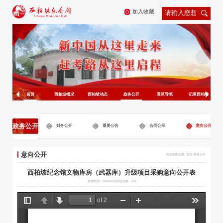
加入收藏
首页
西柏坡概况
西柏坡动态
政务公开
景区导览
记录西柏坡
政务公开
财务公开
重要公告
合同公示
意向公开
意向公开
您当前的位置: 首页>
政务公开
西柏坡纪念馆文物库房（武器库）升级项目采购意向公开表
发布时间：2026-06-09浏览次数：
234