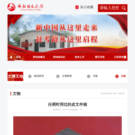
加入收藏
首页
西柏坡概况
西柏坡动态
政务公开
景区导览
记录西柏坡
文博天地
陈列研究
文博管理
书画
文物
文物
您当前的位置: 首页>
文博天地
任弼时用过的皮文件箱
发布时间：2017-07-01浏览次数：
411