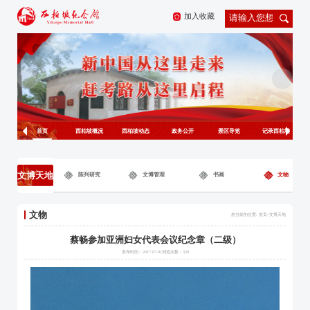
加入收藏
首页
西柏坡概况
西柏坡动态
政务公开
景区导览
记录西柏坡
文博天地
陈列研究
文博管理
书画
文物
文物
您当前的位置: 首页>
文博天地
蔡畅参加亚洲妇女代表会议纪念章（二级）
发布时间：2017-07-01浏览次数：
320