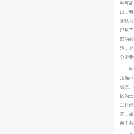
种可能
出，我
还结合
已尽了
部的必
活，是
分需要
毛
加强中
偏差。
区的土
工作已
来，如
向中共