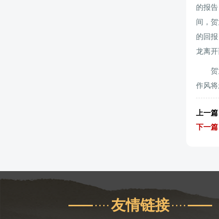
的报告
间，贺
的回报
龙离开
贺
作风将
上一篇
下一