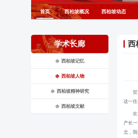
首页
西柏坡概况
西柏坡动态
学术长廊
西
西柏坡记忆
西柏坡人物
西柏坡精神研究
贺
这一住
西柏坡文献
在
产长一
北，我