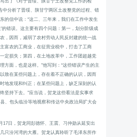
写出了《对于晋绥、陕甘宁土改整党工作的检
报告中分析了晋绥、陕甘宁两区土改整党的过程、错
东的信中说：“这二、三年来，我们在工作中发生
左’的错误。这主要有四个问题：第一，划分阶级成
农，因而，减弱了农村劳动人民反封建的统一战
主富农的工商业，在征营业税中，打击了工商
一定损失；第四，在土地改革中，工作团超越党
理方面，也是这样。”他写到：“这些错误产生的主
以致在某些问题上，存在着不正确的认识，因而
时地发现和纠正；在某些问题上，缺乏深刻的认
终坚持下去。”应当说，贺龙这些看法是实事求
兴县、包头临汾等地视察和传达中央政治局扩大会
2月17日，贺龙同彭德怀、王震、习仲勋从延安出
几只汾河湾的大雁。贺龙认真聆听了毛泽东所作