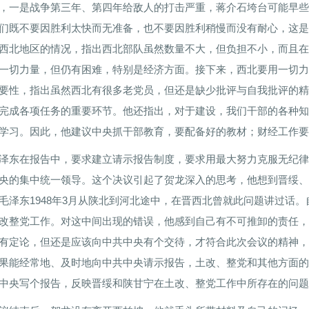
，一是战争第三年、第四年给敌人的打击严重，蒋介石垮台可能早些
们既不要因胜利太快而无准备，也不要因胜利稍慢而没有耐心，这是
西北地区的情况，指出西北部队虽然数量不大，但负担不小，而且在
一切力量，但仍有困难，特别是经济方面。接下来，西北要用一切力
要性，指出虽然西北有很多老党员，但还是缺少批评与自我批评的精
完成各项任务的重要环节。他还指出，对于建设，我们干部的各种知
学习。因此，他建议中央抓干部教育，要配备好的教材；财经工作要
泽东在报告中，要求建立请示报告制度，要求用最大努力克服无纪律
央的集中统一领导。这个决议引起了贺龙深入的思考，他想到晋绥、
毛泽东1948年3月从陕北到河北途中，在晋西北曾就此问题讲过话
改整党工作。对这中间出现的错误，他感到自己有不可推卸的责任，
有定论，但还是应该向中共中央有个交待，才符合此次会议的精神，
果能经常地、及时地向中共中央请示报告，土改、整党和其他方面的
中央写个报告，反映晋绥和陕甘宁在土改、整党工作中所存在的问题