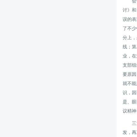
会
讨》和
误的表
了不少
分上，
线；第
业，在
支部组
要原因
就不能
识，因
是、眼
议精神
三
发，再