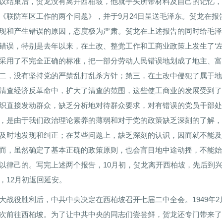
议结束后，贺龙没有离开西柏坡，他就手头所带材料及自己的记忆，
《联防军区工作的两个问题》，并于9月24日呈送毛泽东。贺龙在
现和产生错误的原因，态度极为严肃。贺龙在上述报告的同时给毛泽
错误，特别是去年以来，在土改、整党工作和工商业政策上发生了‘
采用了不完全正确的标准，把一部分劳动人民错误地划成了地主、富
二，没有坚持党的严禁乱打乱杀方针；第三，在土改中侵犯了属于地
清查经济反革命中，扩大了清查的范围，这些使工商业的发展受到了
织直接发动群众，缺乏分析地对待群众要求，对有错误的党员干部处
，是由于我们政治理论素养的薄弱和对于党的政策缺乏深刻的了解，
及时地发现和纠正；在某些问题上，缺乏深刻的认识，因而就不能及
而，虽然确定了基本正确的政策原则，也会盲目地中途动摇，不能始
以律己的。写完上述两个报告，10月初，贺龙离开西柏坡，先后到
，12月初返回延安。
大战役胜利后，中共中央决定在西柏坡召开七届二中全会。1949年
次前往西柏坡。为了让中共中央的同志们尝尝鲜，贺龙还专门带来了